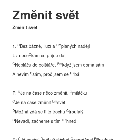
Kapela
Změnit svět
Bio
Změnit svět
Diskografie
Fotky
G
Em
1.
Bez bázně, iluzí a
planých nadějí
C
Už neče
kám co příjde dál,
Texty
G
Em
Nepláču do polštáře,
když jsem doma sám
C
H7
A nevím
sám, proč jsem se
bál
D
G
P:
Je na čase něco změnit,
miláčku
C
Em
Je na čase změnit
svět
D
G
Možná zdá se ti to trochu
troufalý
C
H7
Nevadí, začneme s tím
hned
C
D
G
Em
R:
Já nechci
dál už dýchat
zaprděnej
vzduch