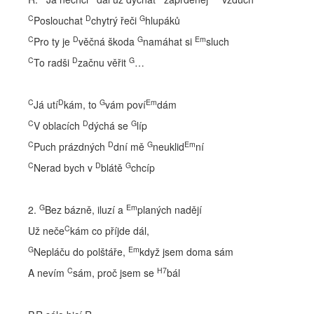
C
D
G
Poslouchat
chytrý řeči
hlupáků
C
D
G
Em
Pro ty je
věčná škoda
namáhat si
sluch
C
D
G
To radši
začnu věřit
…
C
D
G
Em
Já utí
kám, to
vám poví
dám
C
D
G
V oblacích
dýchá se
líp
C
D
G
Em
Puch prázdných
dní mě
neuklid
ní
C
D
G
Nerad bych v
blátě
chcíp
G
Em
2.
Bez bázně, iluzí a
planých nadějí
C
Už neče
kám co příjde dál,
G
Em
Nepláču do polštáře,
když jsem doma sám
C
H7
A nevím
sám, proč jsem se
bál