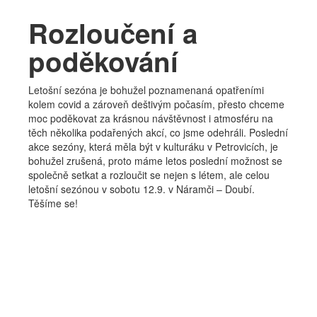
Kapela
Rozloučení a
Bio
poděkování
Diskografie
Letošní sezóna je bohužel poznamenaná opatřeními
Fotky
kolem covid a zároveň deštivým počasím, přesto chceme
moc poděkovat za krásnou návštěvnost i atmosféru na
Texty
těch několika podařených akcí, co jsme odehráli. Poslední
akce sezóny, která měla být v kulturáku v Petrovicích, je
bohužel zrušená, proto máme letos poslední možnost se
společně setkat a rozloučit se nejen s létem, ale celou
letošní sezónou v sobotu 12.9. v Náramči – Doubí.
Těšíme se!