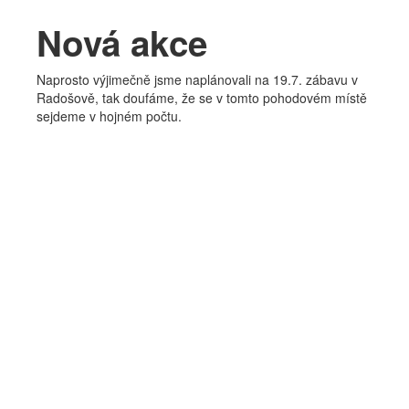
Kapela
Nová akce
Bio
Naprosto výjimečně jsme naplánovali na 19.7. zábavu v
Diskografie
Radošově, tak doufáme, že se v tomto pohodovém místě
sejdeme v hojném počtu.
Fotky
Texty