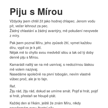
Kapela
Piju s Mírou
Bio
Vždycky jsem chtěl žít jako hodnej chlapec. Jenom vodu
Diskografie
pít, večer lehnout za pec.
Žádný chlastání a žádný avantýry, mě pokušení nevyvede
Fotky
z míry.
Pak jsem poznal Míru, jeho způsob žití, vymet každou
Texty
díru, vypil co je k pití.
Nějak mě to chytlo svou medvědí silou a tak od tý doby
denně piju s Mírou.
Kamarádi nalitý se na mě usmívaj, s nedozírnou láskou
mě volem nazývaj.
Nasedáme společně na pivní tobogán, nevím vlastně
vůbec proč, ale je to fajn.
Ref.
Žiju rád, žiju rád, dokud se umíme smát. Pojď si hrát, pojď
si hrát, přestaň se hloupě ptát.
Každej den si říkám, ještě že znám Míru, nikdy
nevyčerpám svou životní sílu.