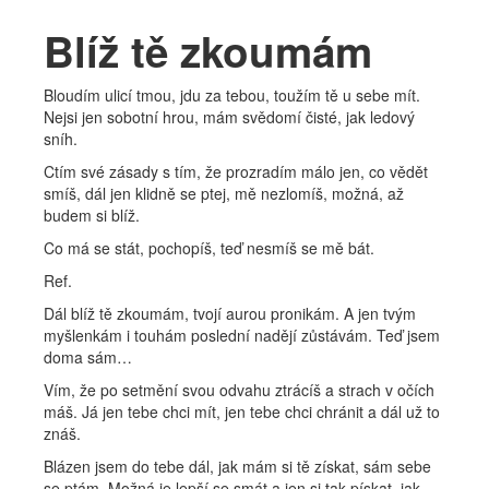
Kapela
Blíž tě zkoumám
Bio
Bloudím ulicí tmou, jdu za tebou, toužím tě u sebe mít.
Diskografie
Nejsi jen sobotní hrou, mám svědomí čisté, jak ledový
sníh.
Fotky
Ctím své zásady s tím, že prozradím málo jen, co vědět
smíš, dál jen klidně se ptej, mě nezlomíš, možná, až
Texty
budem si blíž.
Co má se stát, pochopíš, teď nesmíš se mě bát.
Ref.
Dál blíž tě zkoumám, tvojí aurou pronikám. A jen tvým
myšlenkám i touhám poslední nadějí zůstávám. Teď jsem
doma sám…
Vím, že po setmění svou odvahu ztrácíš a strach v očích
máš. Já jen tebe chci mít, jen tebe chci chránit a dál už to
znáš.
Blázen jsem do tebe dál, jak mám si tě získat, sám sebe
se ptám. Možná je lepší se smát a jen si tak pískat, jak